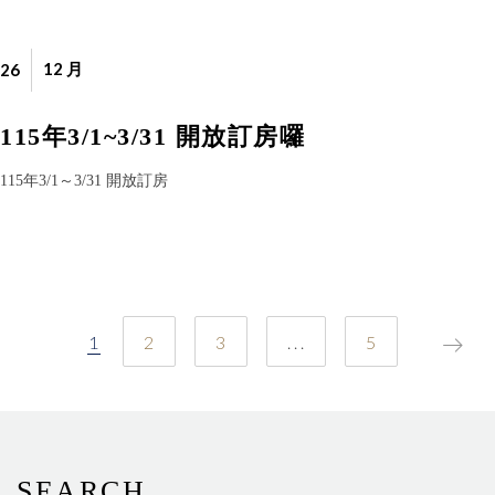
12 月
26
115年3/1~3/31 開放訂房囉
115年3/1～3/31 開放訂房
文
1
2
3
...
5
章
分
SEARCH
頁