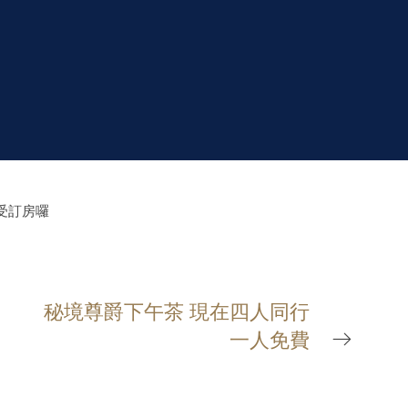
接受訂房囉
秘境尊爵下午茶 現在四人同行
一人免費